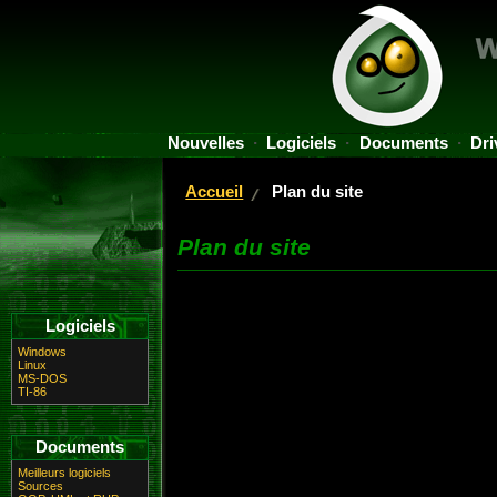
Nouvelles
Logiciels
Documents
Dri
Accueil
Plan du site
Plan du site
Logiciels
Windows
Linux
MS-DOS
TI-86
Documents
Meilleurs logiciels
Sources