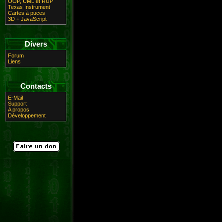
OOP, UML et RUP
Texas Instrument
Cartes à puces
3D + JavaScript
Divers
Forum
Liens
Contacts
E-Mail
Support
A propos
Développement