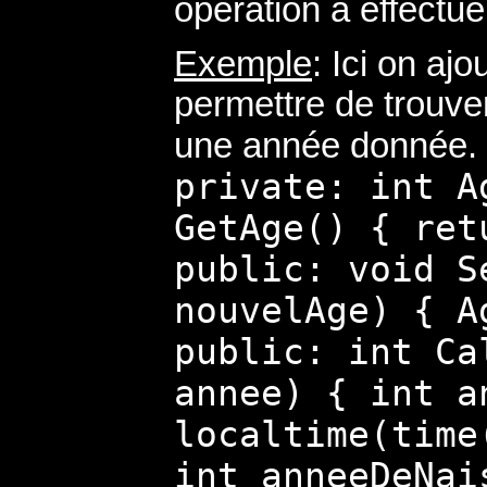
opération à effectuer
Exemple
: Ici on aj
permettre de trouve
une année donnée.
private: int A
GetAge() { ret
public: void S
nouvelAge) { A
public: int Ca
annee) { int a
localtime(time
int anneeDeNai