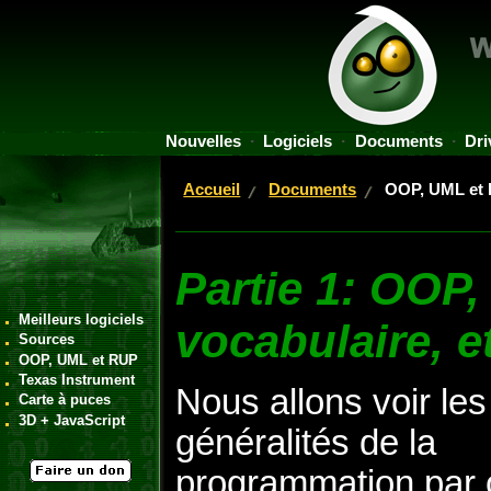
Nouvelles
Logiciels
Documents
Dri
Accueil
Documents
OOP, UML et
Partie 1: OOP
Meilleurs logiciels
vocabulaire, 
Sources
OOP, UML et RUP
Texas Instrument
Nous allons voir les
Carte à puces
3D + JavaScript
généralités de la
programmation par o