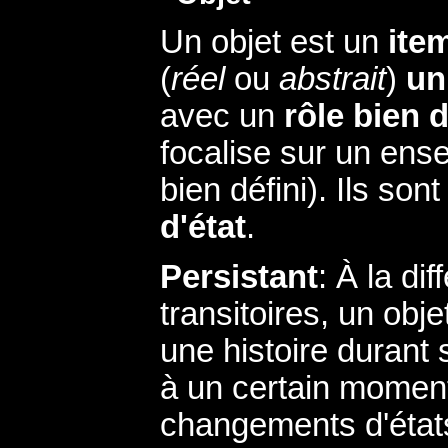
Un objet est un
item
(
réel
ou
abstrait
)
un
avec un
rôle bien d
focalise sur un ens
bien défini). Ils son
d'état
.
Persistant
: À la d
transitoires, un obje
une histoire durant 
à un certain moment
changements d'états