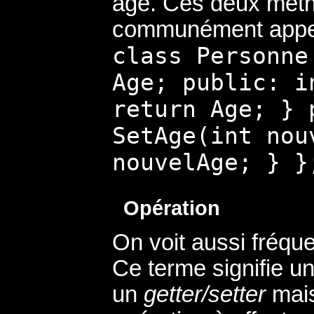
âge. Ces deux mét
communément app
class Personne
Age; public: i
return Age; } 
SetAge(int nou
nouvelAge; } }
Opération
On voit aussi fréque
Ce terme signifie u
un
getter/setter
mais